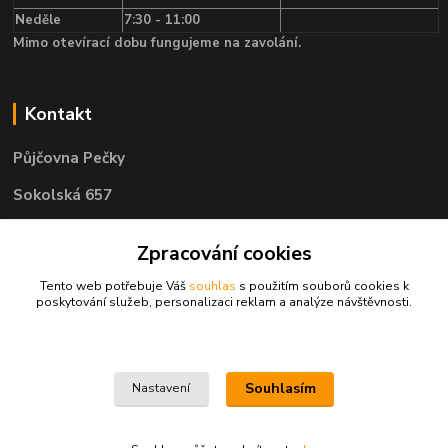
Neděle
7:30 - 11:00
Mimo otevírací dobu fungujeme na zavolání.
Kontakt
Půjčovna Pečky
Sokolská 657
289 11 Pečky
Zpracování cookies
Tento web potřebuje Váš
souhlas
s použitím souborů cookies k
Telefon: 722 585 400
poskytování služeb, personalizaci reklam a analýze návštěvnosti.
e-mail: objednavky@pujcovnapecky.cz
Souhlasím
Nastavení