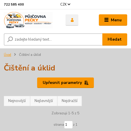
CZK
722 585 400
Menu
Hledat
Úvod
Čištění a úklid
Čištění a úklid
Upřesnit parametry
Nejnovější
Nejlevnější
Nejdražší
Zobrazuji 1-5 z 5
strana
z 1