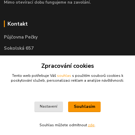
Mimo otevírací dobu fungujeme na zavolání.
Kontakt
Půjčovna Pečky
Sokolská 657
289 11 Pečky
Zpracování cookies
Tento web potřebuje Váš
souhlas
s použitím souborů cookies k
Telefon: 722 585 400
poskytování služeb, personalizaci reklam a analýze návštěvnosti.
e-mail: objednavky@pujcovnapecky.cz
Souhlasím
Nastavení
Souhlas můžete odmítnout
zde
.
Vytvořeno na
Eshop-rychle.cz