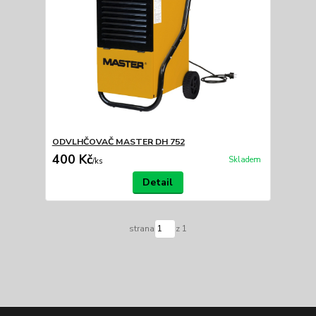
ODVLHČOVAČ MASTER DH 752
400 Kč
Skladem
/
ks
Detail
strana
z 1