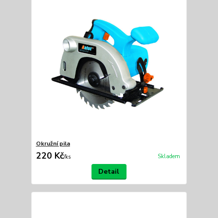
Okružní pila
220 Kč
Skladem
/
ks
Detail