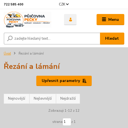
CZK
722 585 400
Menu
Hledat
Úvod
Řezání a lámání
Řezání a lámání
Upřesnit parametry
Nejnovější
Nejlevnější
Nejdražší
Zobrazuji 1-12 z 12
strana
z 1