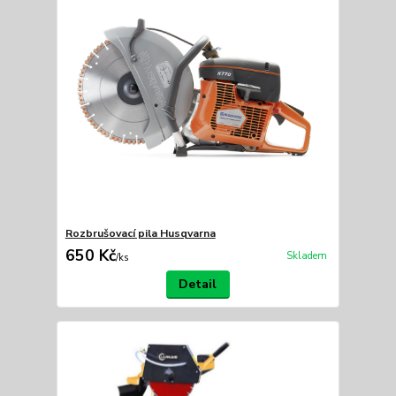
Rozbrušovací pila Husqvarna
650 Kč
Skladem
/
ks
Detail