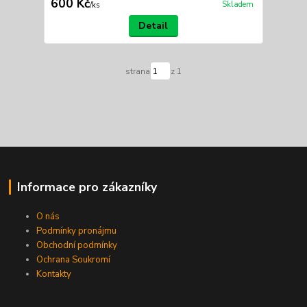
600 Kč
Skladem
/
ks
Detail
strana
z 1
Informace pro zákazníky
O nás
Podmínky pronájmu
Obchodní podmínky
Ochrana Soukromí
Kontakty