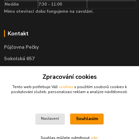
Neděle
7:30 - 11:00
Mimo otevírací dobu fungujeme na zavolání.
Kontakt
Půjčovna Pečky
Sokolská 657
289 11 Pečky
Zpracování cookies
Tento web potřebuje Váš
souhlas
s použitím souborů cookies k
Telefon: 722 585 400
poskytování služeb, personalizaci reklam a analýze návštěvnosti.
e-mail: objednavky@pujcovnapecky.cz
Souhlasím
Nastavení
Souhlas můžete odmítnout
zde
.