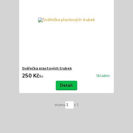
Svářečka plastových trubek
250 Kč
Skladem
/
ks
Detail
strana
z 1