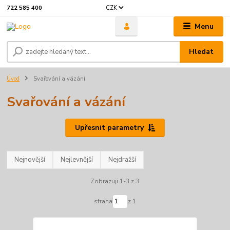
CZK
722 585 400
Menu
Hledat
Úvod
Svařování a vázání
Svařování a vázání
Upřesnit parametry
Nejnovější
Nejlevnější
Nejdražší
Zobrazuji 1-3 z 3
strana
z 1