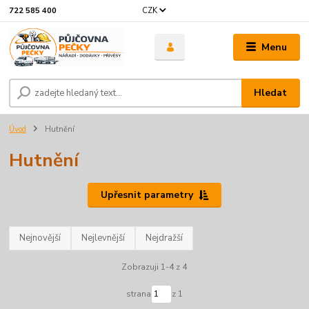
CZK
722 585 400
Menu
Hledat
Úvod
Hutnění
Hutnění
Upřesnit parametry
Nejnovější
Nejlevnější
Nejdražší
Zobrazuji 1-4 z 4
strana
z 1