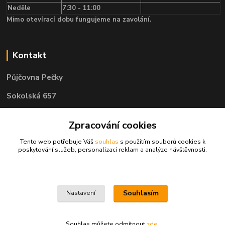
Neděle
7:30 - 11:00
Mimo otevírací dobu fungujeme na zavolání.
Kontakt
Půjčovna Pečky
Sokolská 657
289 11 Pečky
Zpracování cookies
Tento web potřebuje Váš
souhlas
s použitím souborů cookies k
Telefon: 722 585 400
poskytování služeb, personalizaci reklam a analýze návštěvnosti.
e-mail: objednavky@pujcovnapecky.cz
Souhlasím
Nastavení
Souhlas můžete odmítnout
zde
.