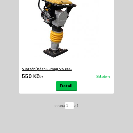
Vibrační pěch Lumag VS 80C
550 Kč
Skladem
/
ks
Detail
strana
z 1