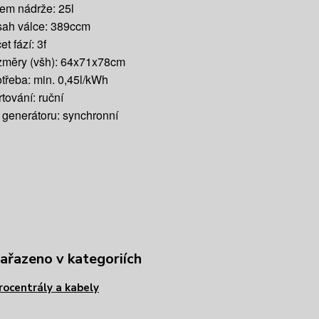
em nádrže: 25l
ah válce: 389ccm
t fází: 3f
měry (všh): 64x71x78cm
třeba: min. 0,45l/kWh
rtování: ruční
 generátoru: synchronní
zařazeno v kategoriích
rocentrály a kabely