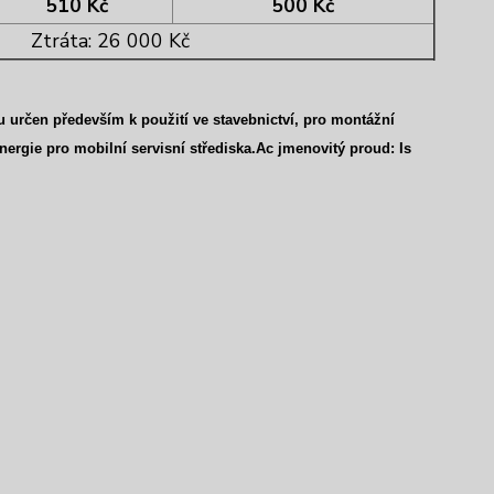
510 Kč
500 Kč
Ztráta: 26 000 Kč
ru
určen
především k použití ve stavebnictví, pro montážní
energie pro mobilní servisní střediska.Ac jmenovitý proud: Is