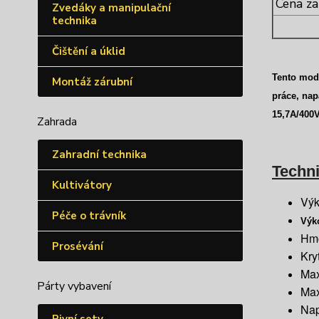
Cena za
Zvedáky a manipulační
technika
Čištění a úklid
Tento mode
Montáž zárubní
práce, nap
15,7A/400V
Zahrada
Zahradní technika
Techni
Kultivátory
Výk
Péče o trávník
Výko
Hmo
Prosévání
Kry
Max
Párty vybavení
Max
Nap