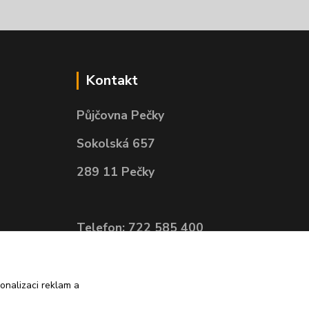
Kontakt
Půjčovna Pečky
Sokolská 657
289 11 Pečky
Telefon: 722 585 400
e-mail:
objednavky@pujcovnapecky.cz
onalizaci reklam a