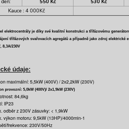
 den:
550 Kč
530 Kč
Kauce : 4 000Kč
l elektrocentrály je díky své kvalitní konstrukci
a
třífázovému generáto
ájení třífázových svařovacích agregátů a případně jako zdroj elektrické 
, 8,3A/230V
cké údaje:
on maximální: 5,5kW (400V) / 2x2,2kW (230V)
n provozní: 5,0kW (400V)/ 2x1,9kW (230V)
tnost: 84,6kg
tí: IP23
. odběr z 230V zásuvky: < 1,9kW
. výkon motoru: 9,5kW (13HP)/4000min-1
ětí/frekvence: 230V/50Hz