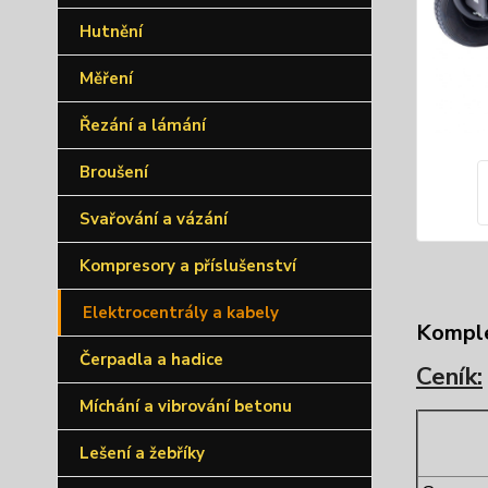
Hutnění
Měření
Řezání a lámání
Broušení
Svařování a vázání
Kompresory a příslušenství
Elektrocentrály a kabely
Komple
Čerpadla a hadice
Ceník:
Míchání a vibrování betonu
Lešení a žebříky