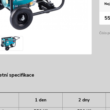
Nej
55
Číslo p
tní specifikace
1 den
2 dny