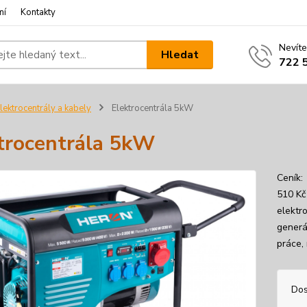
mí
Kontakty
Nevíte
Hledat
722 
lektrocentrály a kabely
Elektrocentrála 5kW
trocentrála 5kW
Ceník:
510 Kč
elektro
generá
práce, 
Dos