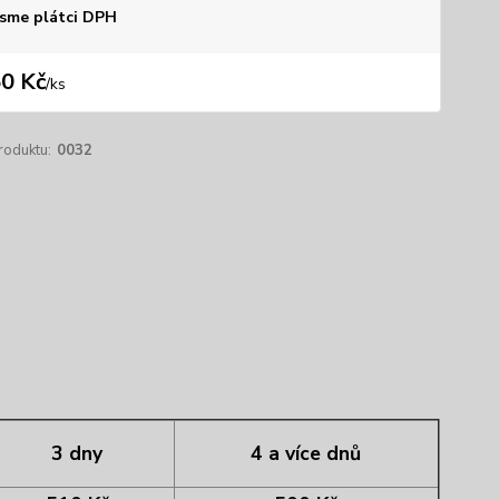
sme plátci DPH
0 Kč
/
ks
roduktu:
0032
3 dny
4 a více dnů