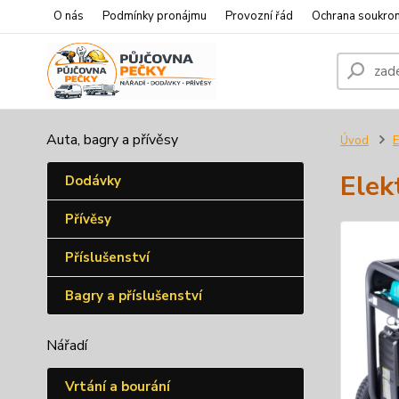
O nás
Podmínky pronájmu
Provozní řád
Ochrana soukro
Auta, bagry a přívěsy
Úvod
E
Elek
Dodávky
Přívěsy
Příslušenství
Bagry a příslušenství
Nářadí
Vrtání a bourání