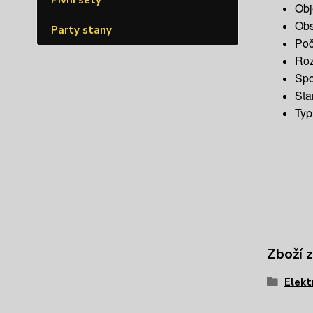
Pivní sety
Obj
Obs
Party stany
Poče
Roz
Spo
Sta
Typ
Zboží 
Elekt