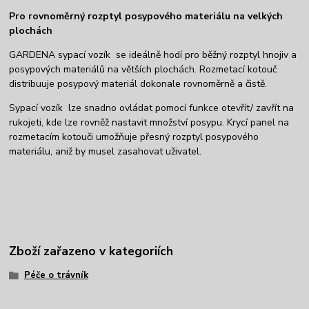
Pro rovnoměrný rozptyl posypového materiálu na velkých
plochách
GARDENA sypací vozík se ideálně hodí pro běžný rozptyl hnojiv a
posypových materiálů na větších plochách. Rozmetací kotouč
distribuuje posypový materiál dokonale rovnoměrně a čistě.
Sypací vozík lze snadno ovládat pomocí funkce otevřít/ zavřít na
rukojeti, kde lze rovněž nastavit množství posypu. Krycí panel na
rozmetacím kotouči umožňuje přesný rozptyl posypového
materiálu, aniž by musel zasahovat uživatel.
Zboží zařazeno v kategoriích
Péče o trávník