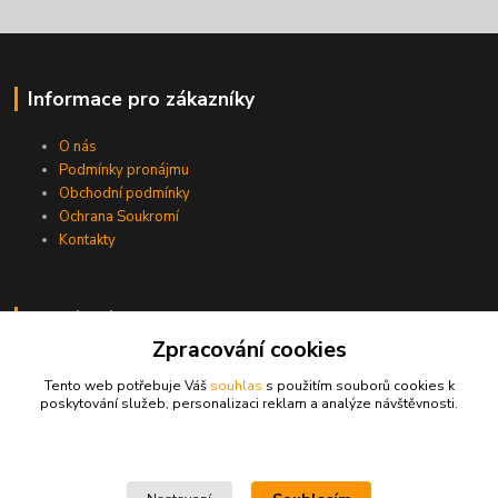
Informace pro zákazníky
O nás
Podmínky pronájmu
Obchodní podmínky
Ochrana Soukromí
Kontakty
Otevírací doba
Zpracování cookies
Pondělí
7:30 - 11:00
14:00 - 17:30
Tento web potřebuje Váš
souhlas
s použitím souborů cookies k
Úterý
7:30 - 11:00
14:00 - 17:30
poskytování služeb, personalizaci reklam a analýze návštěvnosti.
Středa
7:30 - 11:00
14:00 - 17:30
Čtvrtek
7:30 - 11:00
14:00 - 17:30
Pátek
7:30 - 11:00
14:00 - 17:30