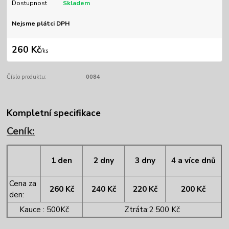
Dostupnost
Skladem
Nejsme plátci DPH
260 Kč
/
ks
Číslo produktu:
0084
Kompletní specifikace
Ceník:
1 den
2 dny
3 dny
4 a více dnů
Cena za
260 Kč
240 Kč
220 Kč
200 Kč
den:
Kauce : 500Kč
Ztráta:2 500 Kč