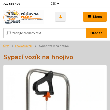
CZK
722 585 400
Menu
Hledat
Úvod
Péče o trávník
Sypací vozík na hnojivo
Sypací vozík na hnojivo